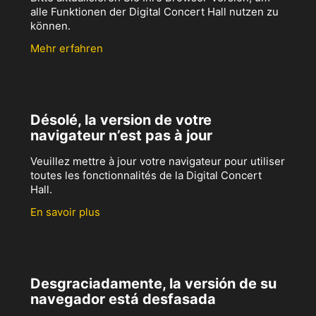
alle Funktionen der Digital Concert Hall nutzen zu
können.
Mehr erfahren
Désolé, la version de votre
navigateur n’est pas à jour
Veuillez mettre à jour votre navigateur pour utiliser
toutes les fonctionnalités de la Digital Concert
Hall.
En savoir plus
Desgraciadamente, la versión de su
navegador está desfasada