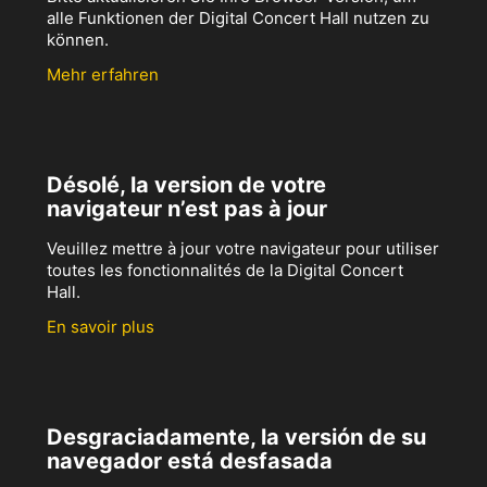
alle Funktionen der Digital Concert Hall nutzen zu
können.
Mehr erfahren
Désolé, la version de votre
navigateur n’est pas à jour
Veuillez mettre à jour votre navigateur pour utiliser
toutes les fonctionnalités de la Digital Concert
Hall.
En savoir plus
Desgraciadamente, la versión de su
navegador está desfasada