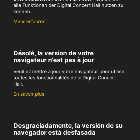
alle Funktionen der Digital Concert Hall nutzen zu
können.
Mehr erfahren
Désolé, la version de votre
navigateur n’est pas à jour
Veuillez mettre à jour votre navigateur pour utiliser
toutes les fonctionnalités de la Digital Concert
Hall.
En savoir plus
Desgraciadamente, la versión de su
navegador está desfasada