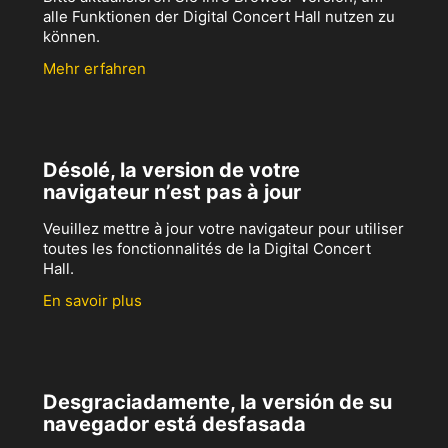
alle Funktionen der Digital Concert Hall nutzen zu
können.
Mehr erfahren
Désolé, la version de votre
navigateur n’est pas à jour
Veuillez mettre à jour votre navigateur pour utiliser
toutes les fonctionnalités de la Digital Concert
Hall.
En savoir plus
Desgraciadamente, la versión de su
navegador está desfasada