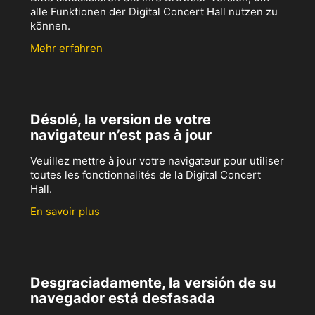
alle Funktionen der Digital Concert Hall nutzen zu
können.
Mehr erfahren
Désolé, la version de votre
navigateur n’est pas à jour
Veuillez mettre à jour votre navigateur pour utiliser
toutes les fonctionnalités de la Digital Concert
Hall.
En savoir plus
Desgraciadamente, la versión de su
navegador está desfasada