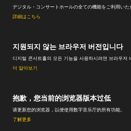
デジタル・コンサートホールの全ての機能をご利用いた
詳細はこちら
지원되지 않는 브라우저 버전입니다
디지털 콘서트홀의 모든 기능을 사용하시려면 브라우저 
더 알아보기
抱歉，您当前的浏览器版本过低
请更新您的浏览器，以便使用数字音乐厅的所有功能。
了解更多