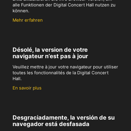
alle Funktionen der Digital Concert Hall nutzen zu
können.
Mehr erfahren
Désolé, la version de votre
navigateur n’est pas à jour
Veuillez mettre à jour votre navigateur pour utiliser
toutes les fonctionnalités de la Digital Concert
Hall.
En savoir plus
Desgraciadamente, la versión de su
navegador está desfasada