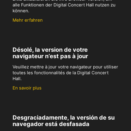
alle Funktionen der Digital Concert Hall nutzen zu
können.
Mehr erfahren
Désolé, la version de votre
navigateur n’est pas à jour
Veuillez mettre à jour votre navigateur pour utiliser
toutes les fonctionnalités de la Digital Concert
Hall.
En savoir plus
Desgraciadamente, la versión de su
navegador está desfasada