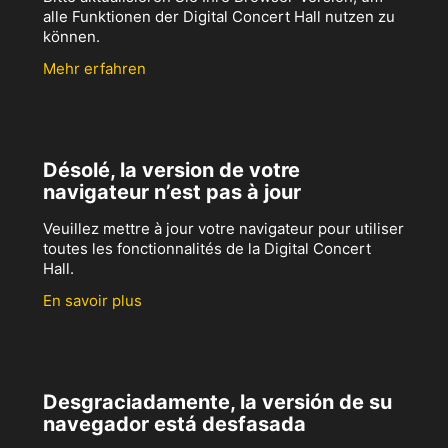
alle Funktionen der Digital Concert Hall nutzen zu
können.
Mehr erfahren
Désolé, la version de votre
navigateur n’est pas à jour
Veuillez mettre à jour votre navigateur pour utiliser
toutes les fonctionnalités de la Digital Concert
Hall.
En savoir plus
Desgraciadamente, la versión de su
navegador está desfasada