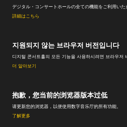
デジタル・コンサートホールの全ての機能をご利用いた
詳細はこちら
지원되지 않는 브라우저 버전입니다
디지털 콘서트홀의 모든 기능을 사용하시려면 브라우저 
더 알아보기
抱歉，您当前的浏览器版本过低
请更新您的浏览器，以便使用数字音乐厅的所有功能。
了解更多