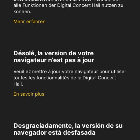
alle Funktionen der Digital Concert Hall nutzen zu
können.
Mehr erfahren
Désolé, la version de votre
navigateur n’est pas à jour
Veuillez mettre à jour votre navigateur pour utiliser
toutes les fonctionnalités de la Digital Concert
Hall.
En savoir plus
Desgraciadamente, la versión de su
navegador está desfasada