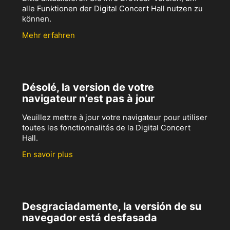
alle Funktionen der Digital Concert Hall nutzen zu
können.
Mehr erfahren
Désolé, la version de votre
navigateur n’est pas à jour
Veuillez mettre à jour votre navigateur pour utiliser
toutes les fonctionnalités de la Digital Concert
Hall.
En savoir plus
Desgraciadamente, la versión de su
navegador está desfasada