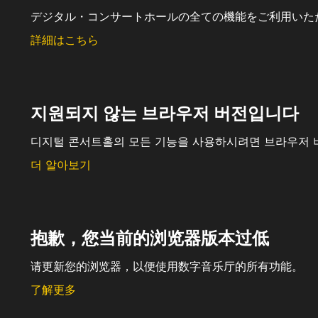
デジタル・コンサートホールの全ての機能をご利用いた
詳細はこちら
지원되지 않는 브라우저 버전입니다
디지털 콘서트홀의 모든 기능을 사용하시려면 브라우저 
더 알아보기
抱歉，您当前的浏览器版本过低
请更新您的浏览器，以便使用数字音乐厅的所有功能。
了解更多