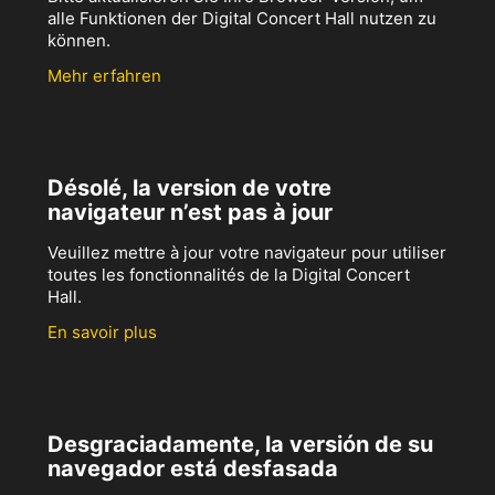
alle Funktionen der Digital Concert Hall nutzen zu
können.
Mehr erfahren
Désolé, la version de votre
navigateur n’est pas à jour
Veuillez mettre à jour votre navigateur pour utiliser
toutes les fonctionnalités de la Digital Concert
Hall.
En savoir plus
Desgraciadamente, la versión de su
navegador está desfasada