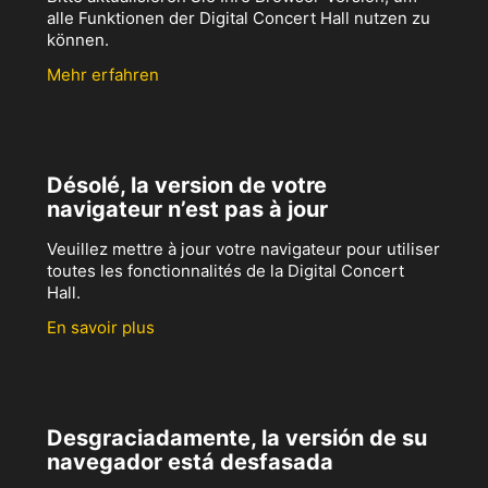
alle Funktionen der Digital Concert Hall nutzen zu
können.
Mehr erfahren
Désolé, la version de votre
navigateur n’est pas à jour
Veuillez mettre à jour votre navigateur pour utiliser
toutes les fonctionnalités de la Digital Concert
Hall.
En savoir plus
Desgraciadamente, la versión de su
navegador está desfasada