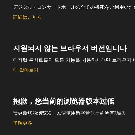
デジタル・コンサートホールの全ての機能をご利用いた
詳細はこちら
지원되지 않는 브라우저 버전입니다
디지털 콘서트홀의 모든 기능을 사용하시려면 브라우저 
더 알아보기
抱歉，您当前的浏览器版本过低
请更新您的浏览器，以便使用数字音乐厅的所有功能。
了解更多