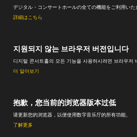
デジタル・コンサートホールの全ての機能をご利用いた
詳細はこちら
지원되지 않는 브라우저 버전입니다
디지털 콘서트홀의 모든 기능을 사용하시려면 브라우저 
더 알아보기
抱歉，您当前的浏览器版本过低
请更新您的浏览器，以便使用数字音乐厅的所有功能。
了解更多