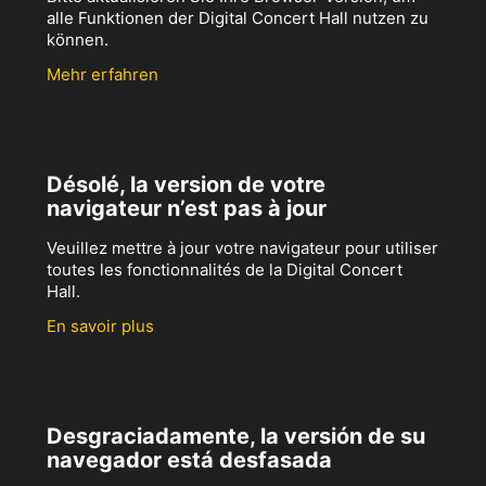
alle Funktionen der Digital Concert Hall nutzen zu
können.
Mehr erfahren
Désolé, la version de votre
navigateur n’est pas à jour
Veuillez mettre à jour votre navigateur pour utiliser
toutes les fonctionnalités de la Digital Concert
Hall.
En savoir plus
Desgraciadamente, la versión de su
navegador está desfasada