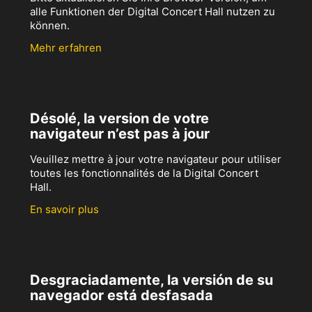
alle Funktionen der Digital Concert Hall nutzen zu
können.
Mehr erfahren
Désolé, la version de votre
navigateur n’est pas à jour
Veuillez mettre à jour votre navigateur pour utiliser
toutes les fonctionnalités de la Digital Concert
Hall.
En savoir plus
Desgraciadamente, la versión de su
navegador está desfasada