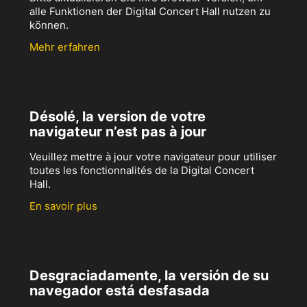
alle Funktionen der Digital Concert Hall nutzen zu
können.
Mehr erfahren
Désolé, la version de votre
navigateur n’est pas à jour
Veuillez mettre à jour votre navigateur pour utiliser
toutes les fonctionnalités de la Digital Concert
Hall.
En savoir plus
Desgraciadamente, la versión de su
navegador está desfasada