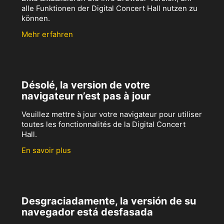
alle Funktionen der Digital Concert Hall nutzen zu
können.
Mehr erfahren
Désolé, la version de votre
navigateur n’est pas à jour
Veuillez mettre à jour votre navigateur pour utiliser
toutes les fonctionnalités de la Digital Concert
Hall.
En savoir plus
Desgraciadamente, la versión de su
navegador está desfasada