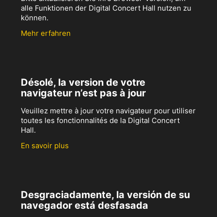
alle Funktionen der Digital Concert Hall nutzen zu
können.
Mehr erfahren
Désolé, la version de votre
navigateur n’est pas à jour
Veuillez mettre à jour votre navigateur pour utiliser
toutes les fonctionnalités de la Digital Concert
Hall.
En savoir plus
Desgraciadamente, la versión de su
navegador está desfasada