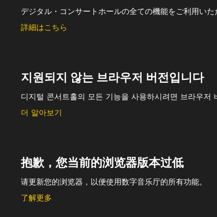
デジタル・コンサートホールの全ての機能をご利用いた
詳細はこちら
지원되지 않는 브라우저 버전입니다
디지털 콘서트홀의 모든 기능을 사용하시려면 브라우저 
더 알아보기
抱歉，您当前的浏览器版本过低
请更新您的浏览器，以便使用数字音乐厅的所有功能。
了解更多