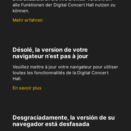
alle Funktionen der Digital Concert Hall nutzen zu
können.
Mehr erfahren
Désolé, la version de votre
navigateur n’est pas à jour
Veuillez mettre à jour votre navigateur pour utiliser
toutes les fonctionnalités de la Digital Concert
Hall.
En savoir plus
Desgraciadamente, la versión de su
navegador está desfasada