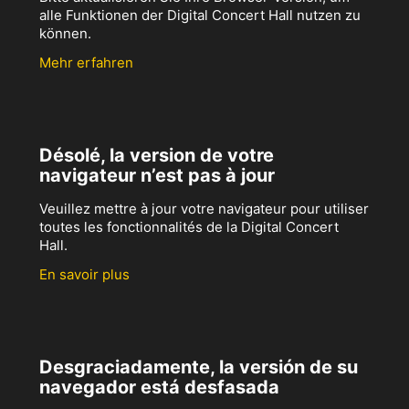
alle Funktionen der Digital Concert Hall nutzen zu
können.
Mehr erfahren
Désolé, la version de votre
navigateur n’est pas à jour
Veuillez mettre à jour votre navigateur pour utiliser
toutes les fonctionnalités de la Digital Concert
Hall.
En savoir plus
Desgraciadamente, la versión de su
navegador está desfasada