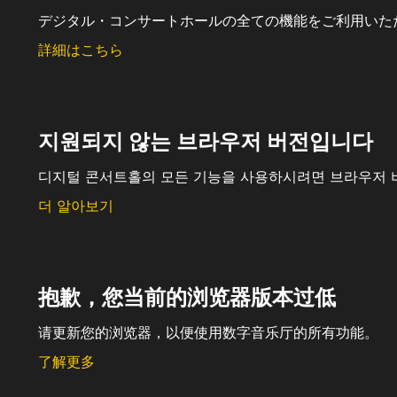
デジタル・コンサートホールの全ての機能をご利用いた
詳細はこちら
지원되지 않는 브라우저 버전입니다
디지털 콘서트홀의 모든 기능을 사용하시려면 브라우저 
더 알아보기
抱歉，您当前的浏览器版本过低
请更新您的浏览器，以便使用数字音乐厅的所有功能。
了解更多