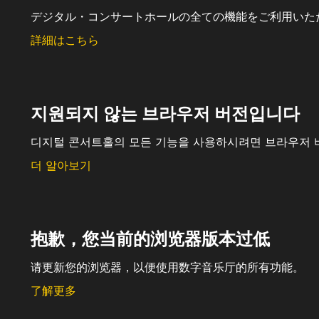
デジタル・コンサートホールの全ての機能をご利用いた
詳細はこちら
지원되지 않는 브라우저 버전입니다
디지털 콘서트홀의 모든 기능을 사용하시려면 브라우저 
더 알아보기
抱歉，您当前的浏览器版本过低
请更新您的浏览器，以便使用数字音乐厅的所有功能。
了解更多