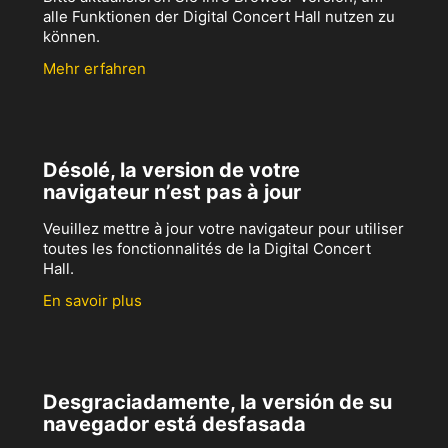
alle Funktionen der Digital Concert Hall nutzen zu
können.
Mehr erfahren
Désolé, la version de votre
navigateur n’est pas à jour
Veuillez mettre à jour votre navigateur pour utiliser
toutes les fonctionnalités de la Digital Concert
Hall.
En savoir plus
Desgraciadamente, la versión de su
navegador está desfasada