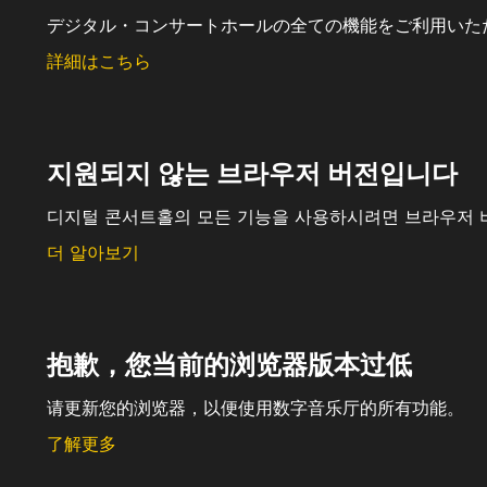
デジタル・コンサートホールの全ての機能をご利用いた
詳細はこちら
지원되지 않는 브라우저 버전입니다
디지털 콘서트홀의 모든 기능을 사용하시려면 브라우저 
더 알아보기
抱歉，您当前的浏览器版本过低
请更新您的浏览器，以便使用数字音乐厅的所有功能。
了解更多