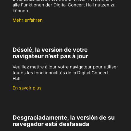
alle Funktionen der Digital Concert Hall nutzen zu
können.
Mehr erfahren
Désolé, la version de votre
navigateur n’est pas à jour
Veuillez mettre à jour votre navigateur pour utiliser
toutes les fonctionnalités de la Digital Concert
Hall.
En savoir plus
Desgraciadamente, la versión de su
navegador está desfasada