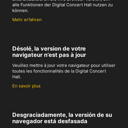
alle Funktionen der Digital Concert Hall nutzen zu
können.
Mehr erfahren
Désolé, la version de votre
navigateur n’est pas à jour
Veuillez mettre à jour votre navigateur pour utiliser
toutes les fonctionnalités de la Digital Concert
Hall.
En savoir plus
Desgraciadamente, la versión de su
navegador está desfasada