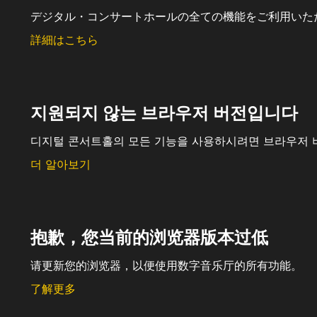
デジタル・コンサートホールの全ての機能をご利用いた
詳細はこちら
지원되지 않는 브라우저 버전입니다
디지털 콘서트홀의 모든 기능을 사용하시려면 브라우저 
더 알아보기
抱歉，您当前的浏览器版本过低
请更新您的浏览器，以便使用数字音乐厅的所有功能。
了解更多