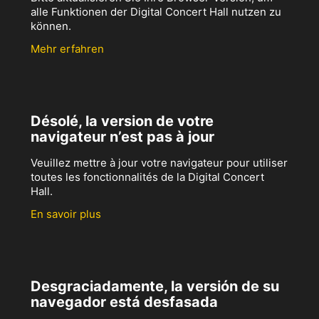
alle Funktionen der Digital Concert Hall nutzen zu
können.
Mehr erfahren
Désolé, la version de votre
navigateur n’est pas à jour
Veuillez mettre à jour votre navigateur pour utiliser
toutes les fonctionnalités de la Digital Concert
Hall.
En savoir plus
Desgraciadamente, la versión de su
navegador está desfasada