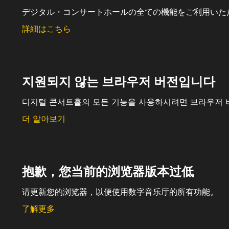
デジタル・コンサートホールの全ての機能をご利用いた
詳細はこちら
지원되지 않는 브라우저 버전입니다
디지털 콘서트홀의 모든 기능을 사용하시려면 브라우저 
더 알아보기
抱歉，您当前的浏览器版本过低
请更新您的浏览器，以便使用数字音乐厅的所有功能。
了解更多