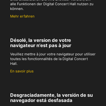
alle Funktionen der Digital Concert Hall nutzen zu
können.
Mehr erfahren
Désolé, la version de votre
navigateur n’est pas à jour
Veuillez mettre à jour votre navigateur pour utiliser
toutes les fonctionnalités de la Digital Concert
Hall.
En savoir plus
Desgraciadamente, la versión de su
navegador está desfasada