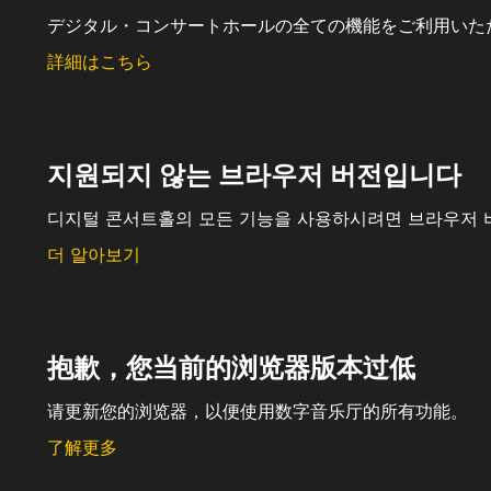
デジタル・コンサートホールの全ての機能をご利用いた
詳細はこちら
지원되지 않는 브라우저 버전입니다
디지털 콘서트홀의 모든 기능을 사용하시려면 브라우저 
더 알아보기
抱歉，您当前的浏览器版本过低
请更新您的浏览器，以便使用数字音乐厅的所有功能。
了解更多