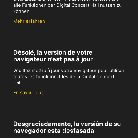
alle Funktionen der Digital Concert Hall nutzen zu
können.
Mehr erfahren
Désolé, la version de votre
navigateur n’est pas à jour
Veuillez mettre à jour votre navigateur pour utiliser
toutes les fonctionnalités de la Digital Concert
Hall.
En savoir plus
Desgraciadamente, la versión de su
navegador está desfasada