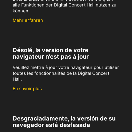
alle Funktionen der Digital Concert Hall nutzen zu
können.
Mehr erfahren
Désolé, la version de votre
navigateur n’est pas à jour
Veuillez mettre à jour votre navigateur pour utiliser
toutes les fonctionnalités de la Digital Concert
Hall.
En savoir plus
Desgraciadamente, la versión de su
navegador está desfasada