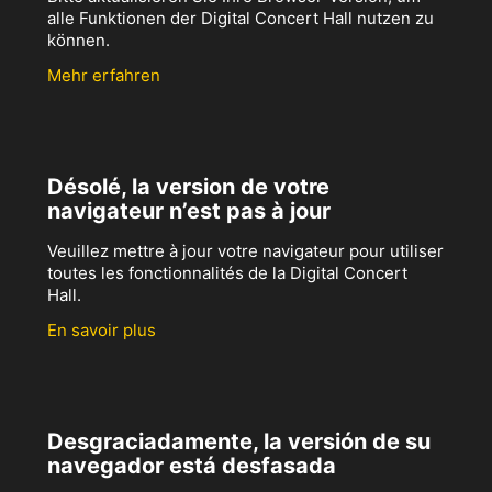
alle Funktionen der Digital Concert Hall nutzen zu
können.
Mehr erfahren
Désolé, la version de votre
navigateur n’est pas à jour
Veuillez mettre à jour votre navigateur pour utiliser
toutes les fonctionnalités de la Digital Concert
Hall.
En savoir plus
Desgraciadamente, la versión de su
navegador está desfasada