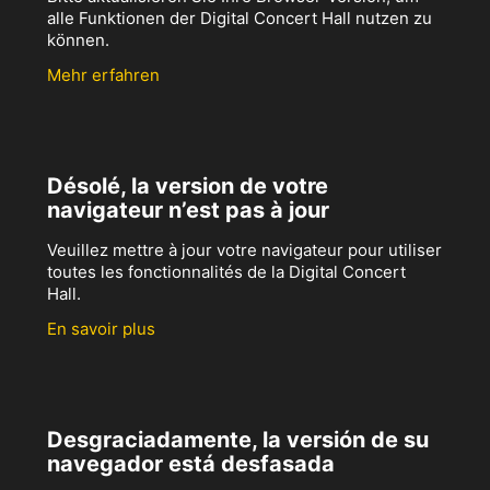
alle Funktionen der Digital Concert Hall nutzen zu
können.
Mehr erfahren
Désolé, la version de votre
navigateur n’est pas à jour
Veuillez mettre à jour votre navigateur pour utiliser
toutes les fonctionnalités de la Digital Concert
Hall.
En savoir plus
Desgraciadamente, la versión de su
navegador está desfasada