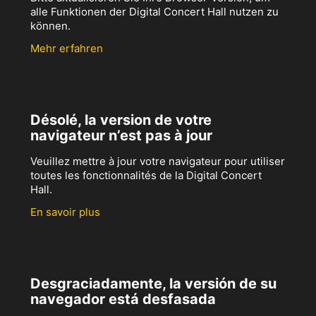
alle Funktionen der Digital Concert Hall nutzen zu
können.
Mehr erfahren
Désolé, la version de votre
navigateur n’est pas à jour
Veuillez mettre à jour votre navigateur pour utiliser
toutes les fonctionnalités de la Digital Concert
Hall.
En savoir plus
Desgraciadamente, la versión de su
navegador está desfasada