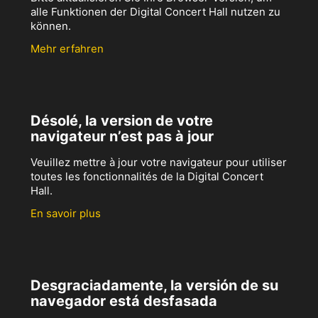
alle Funktionen der Digital Concert Hall nutzen zu
können.
Mehr erfahren
Désolé, la version de votre
navigateur n’est pas à jour
Veuillez mettre à jour votre navigateur pour utiliser
toutes les fonctionnalités de la Digital Concert
Hall.
En savoir plus
Desgraciadamente, la versión de su
navegador está desfasada