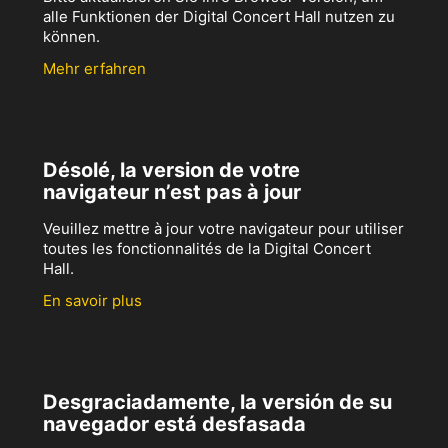
alle Funktionen der Digital Concert Hall nutzen zu
können.
Mehr erfahren
Désolé, la version de votre
navigateur n’est pas à jour
Veuillez mettre à jour votre navigateur pour utiliser
toutes les fonctionnalités de la Digital Concert
Hall.
En savoir plus
Desgraciadamente, la versión de su
navegador está desfasada