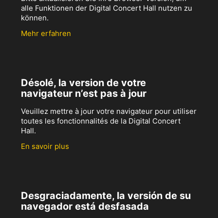
alle Funktionen der Digital Concert Hall nutzen zu
können.
Mehr erfahren
Désolé, la version de votre
navigateur n’est pas à jour
Veuillez mettre à jour votre navigateur pour utiliser
toutes les fonctionnalités de la Digital Concert
Hall.
En savoir plus
Desgraciadamente, la versión de su
navegador está desfasada