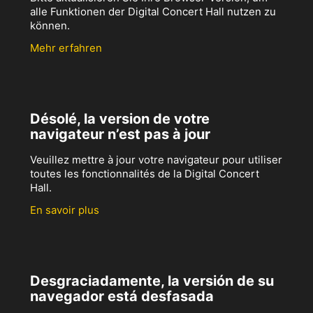
alle Funktionen der Digital Concert Hall nutzen zu
können.
Mehr erfahren
Désolé, la version de votre
navigateur n’est pas à jour
Veuillez mettre à jour votre navigateur pour utiliser
toutes les fonctionnalités de la Digital Concert
Hall.
En savoir plus
Desgraciadamente, la versión de su
navegador está desfasada