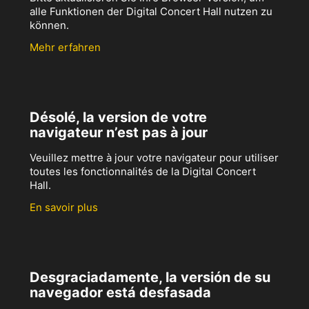
alle Funktionen der Digital Concert Hall nutzen zu
können.
Mehr erfahren
Désolé, la version de votre
navigateur n’est pas à jour
Veuillez mettre à jour votre navigateur pour utiliser
toutes les fonctionnalités de la Digital Concert
Hall.
En savoir plus
Desgraciadamente, la versión de su
navegador está desfasada