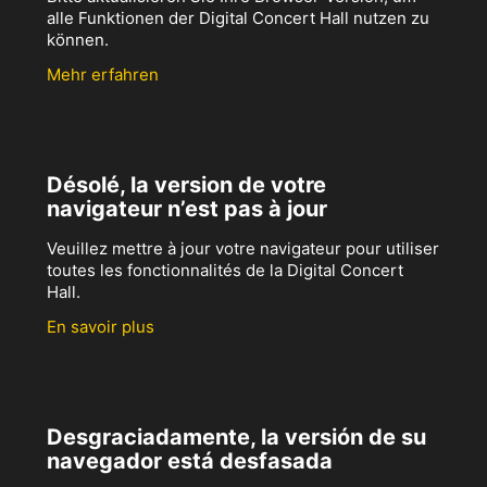
alle Funktionen der Digital Concert Hall nutzen zu
können.
Mehr erfahren
Désolé, la version de votre
navigateur n’est pas à jour
Veuillez mettre à jour votre navigateur pour utiliser
toutes les fonctionnalités de la Digital Concert
Hall.
En savoir plus
Desgraciadamente, la versión de su
navegador está desfasada