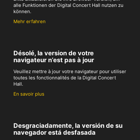
alle Funktionen der Digital Concert Hall nutzen zu
können.
Mehr erfahren
Désolé, la version de votre
navigateur n’est pas à jour
Veuillez mettre à jour votre navigateur pour utiliser
toutes les fonctionnalités de la Digital Concert
Hall.
En savoir plus
Desgraciadamente, la versión de su
navegador está desfasada