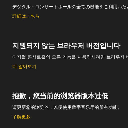
デジタル・コンサートホールの全ての機能をご利用いた
詳細はこちら
지원되지 않는 브라우저 버전입니다
디지털 콘서트홀의 모든 기능을 사용하시려면 브라우저 
더 알아보기
抱歉，您当前的浏览器版本过低
请更新您的浏览器，以便使用数字音乐厅的所有功能。
了解更多