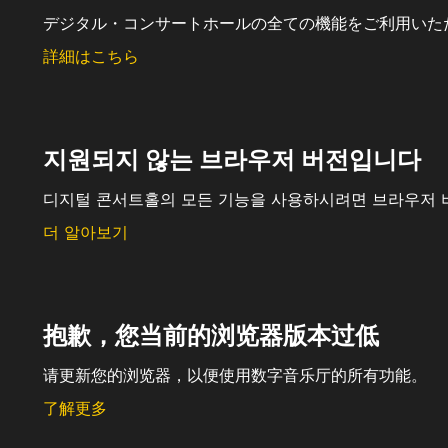
デジタル・コンサートホールの全ての機能をご利用いた
詳細はこちら
지원되지 않는 브라우저 버전입니다
디지털 콘서트홀의 모든 기능을 사용하시려면 브라우저 
더 알아보기
抱歉，您当前的浏览器版本过低
请更新您的浏览器，以便使用数字音乐厅的所有功能。
了解更多